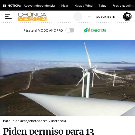
ES NOTICIA:
Apoyo independencia
Irizar
Haizea Wind
Talgo
Precio gasolina
Pásate al MODO AHORRO
Parque de aerogeneradores. / Iberdrola
Piden permiso para 13