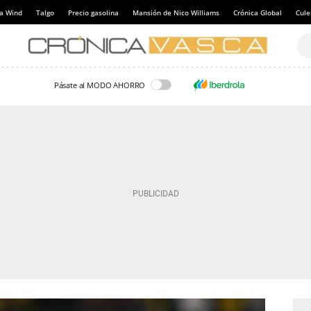
a Wind
Talgo
Precio gasolina
Mansión de Nico Williams
Crónica Global
Cul
Pásate al MODO AHORRO