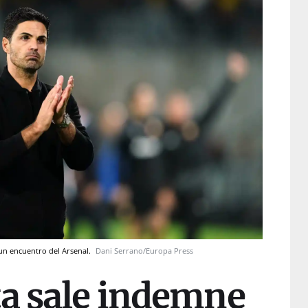
o un encuentro del Arsenal.
Dani Serrano/Europa Press
ta sale indemne