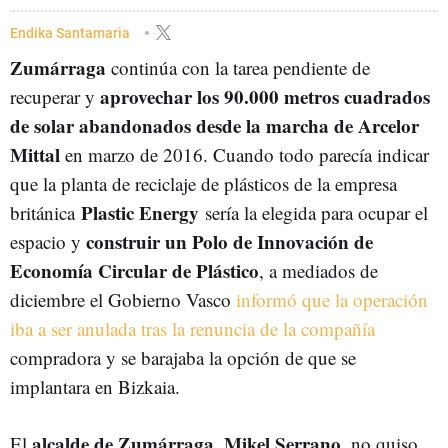
EMPRESAS VASCAS
EUSKADI
Endika Santamaria
Zumárraga
continúa con la tarea pendiente de
aprovechar los 90.000 metros cuadrados
recuperar y
de solar abandonados desde la marcha de Arcelor
Mittal
en marzo de 2016. Cuando todo parecía indicar
que la
planta de reciclaje de plásticos de la empresa
Plastic Energy
británica
sería la elegida para ocupar el
construir un Polo de Innovación de
espacio y
Economía Circular de Plástico
, a mediados de
diciembre el Gobierno Vasco
informó que la operación
iba a ser anulada tras la renuncia de la compañía
compradora y se barajaba la opción de que se
implantara en Bizkaia.
alcalde de Zumárraga
Mikel Serrano
El
,
, no quiso