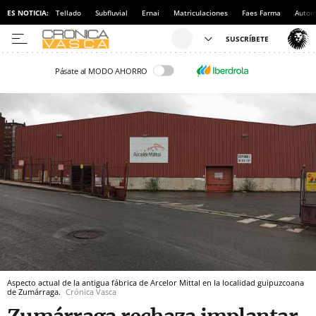
ES NOTICIA:
Tellado
Subfluvial
Ernai
Matriculaciones
Faes Farma
Autom
Pásate al MODO AHORRO
Aspecto actual de la antigua fábrica de Arcelor Mittal en la localidad guipuzcoana
de Zumárraga.
Crónica Vasca