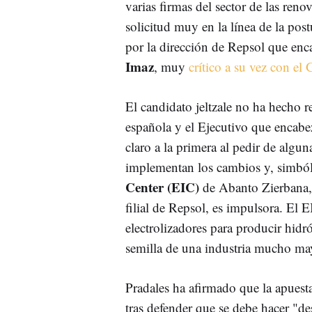
varias firmas del sector de las reno
solicitud muy en la línea de la pos
por la dirección de Repsol que en
Imaz
, muy
crítico a su vez con el 
El candidato jeltzale no ha hecho re
española y el Ejecutivo que encab
claro a la primera al pedir de algu
implementan los cambios y, simból
Center (EIC)
de Abanto Zierbana,
filial de Repsol, es impulsora. El E
electrolizadores para producir hidr
semilla de una industria mucho ma
Pradales ha afirmado que la apuest
tras defender que se debe hacer "d