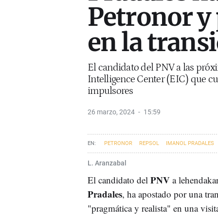
Petronor y
en la trans
El candidato del PNV a las próx
Intelligence Center (EIC) que cue
impulsores
26 marzo, 2024
15:59
PETRONOR
REPSOL
IMANOL PRADALES
L. Aranzabal
PNV
El candidato del
a lehendaka
Pradales
, ha apostado por una tran
"pragmática y realista" en una visit