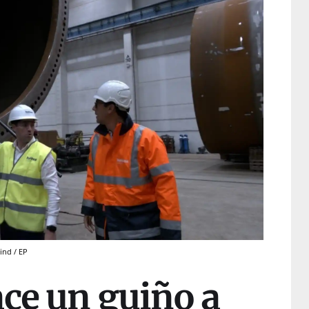
ind / EP
ace un guiño a