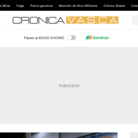
a Wind
Talgo
Precio gasolina
Mansión de Nico Williams
Crónica Global
Cul
Pásate al MODO AHORRO