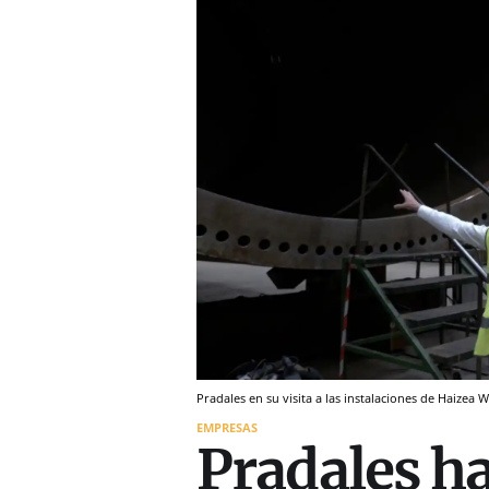
Pradales en su visita a las instalaciones de Haizea W
EMPRESAS
Pradales h