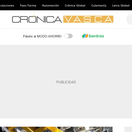
culaciones
Faes Farma
Automoción
Crónica Global
Culemanía
Letra Global
Pásate al MODO AHORRO