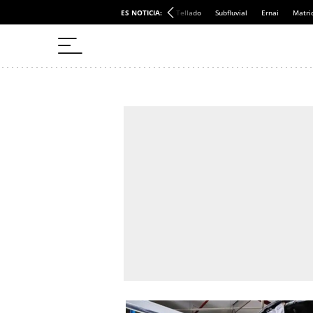
ES NOTICIA:
Tellado
Subfluvial
Ernai
Matri