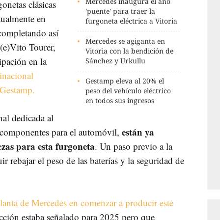
Mercedes inaugura el año
gonetas clásicas
'puente' para traer la
tualmente en
furgoneta eléctrica a Vitoria
 completando así
Mercedes se agiganta en
a (e)Vito Tourer,
Vitoria con la bendición de
ipación en la
Sánchez y Urkullu
inacional
Gestamp eleva al 20% el
 Gestamp.
peso del vehículo eléctrico
en todos sus ingresos
al dedicada al
están ya
e componentes para el automóvil,
ezas para esta furgoneta
. Un paso previo a la
r rebajar el peso de las baterías y la seguridad de
planta de Mercedes en comenzar a producir este
cción estaba señalado para 2025 pero que