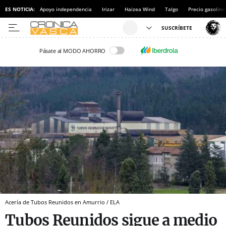
ES NOTICIA:
Apoyo independencia
Irizar
Haizea Wind
Talgo
Precio gasolina
Pásate al MODO AHORRO
Acería de Tubos Reunidos en Amurrio / ELA
Tubos Reunidos sigue a medio