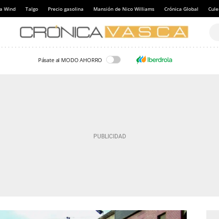
a Wind
Talgo
Precio gasolina
Mansión de Nico Williams
Crónica Global
Cul
Pásate al MODO AHORRO