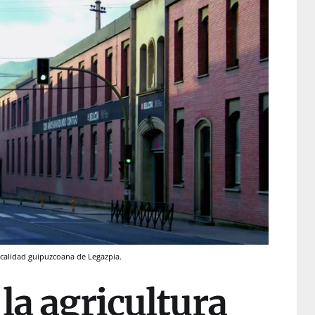
ocalidad guipuzcoana de Legazpia.
 la agricultura