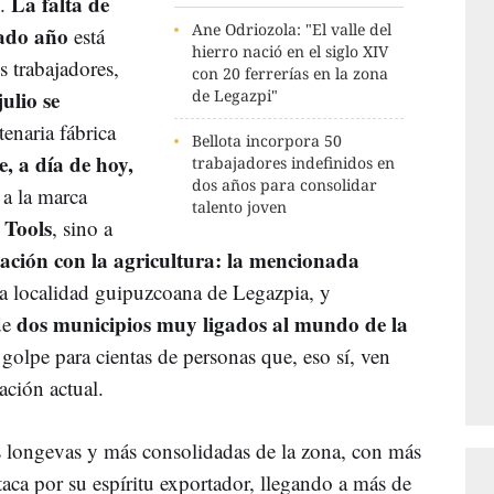
La falta de
o.
Ane Odriozola: "El valle del
sado año
está
hierro nació en el siglo XIV
s trabajadores,
con 20 ferrerías en la zona
ulio se
de Legazpi"
enaria fábrica
Bellota incorpora 50
 a día de hoy,
trabajadores indefinidos en
dos años para consolidar
 a la marca
talento joven
 Tools
, sino a
lación con la agricultura: la mencionada
 la localidad guipuzcoana de Legazpia, y
dos municipios muy ligados al mundo de la
de
 golpe para cientas de personas que, eso sí, ven
ación actual.
s longevas y más consolidadas de la zona, con más
aca por su espíritu exportador, llegando a más de