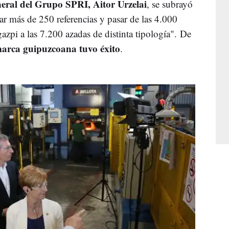
eral del Grupo SPRI, Aitor Urzelai
, se subrayó
car más de 250 referencias y pasar de las 4.000
gazpi a las 7.200 azadas de distinta tipología".
De
marca guipuzcoana tuvo éxito
.