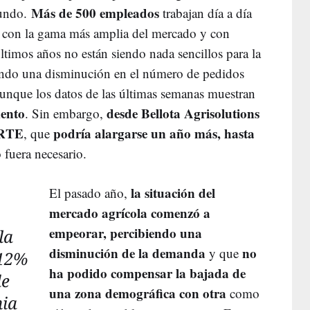
Más de 500 empleados
mundo.
trabajan día a día
ca con la gama más amplia del mercado y con
ltimos años no están siendo nada sencillos para la
endo una disminución en el número de pedidos
aunque los datos de las últimas semanas muestran
mento
desde Bellota Agrisolutions
. Sin embargo,
 ERTE
podría alargarse un año más, hasta
, que
 fuera necesario.
la situación del
El pasado año,
mercado agrícola comenzó a
empeorar, percibiendo una
la
disminución de la demanda
no
y que
 12%
ha podido compensar la bajada de
de
una zona demográfica con otra
como
nia