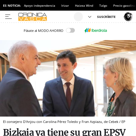
ES NOTICIA:
Apoyo independencia
Irizar
Haizea Wind
Talgo
Precio gasolina
Pásate al MODO AHORRO
El consejero D'Anjou con Carolina Pérez Toledo y Fran Azpiazu, de Cebek / EP
Bizkaia ya tiene su gran EPSV