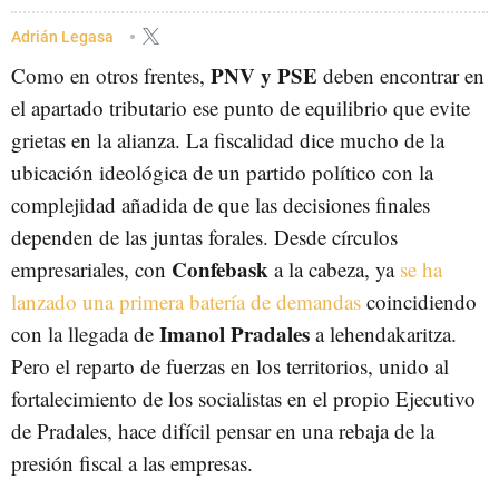
PEDRO AZPIAZU
REFORMA FISCAL
IMANOL PRADALES
Adrián Legasa
PNV y PSE
Como en otros frentes,
NOËL D´ANJOU
deben encontrar en
el apartado tributario ese punto de equilibrio que evite
grietas en la alianza. La fiscalidad dice mucho de la
ubicación ideológica de un partido político con la
complejidad añadida de que las decisiones finales
dependen de las juntas forales. Desde círculos
Confebask
empresariales, con
a la cabeza, ya
se ha
lanzado una primera batería de demandas
coincidiendo
Imanol Pradales
con la llegada de
a lehendakaritza.
Pero el reparto de fuerzas en los territorios, unido al
fortalecimiento de los socialistas en el propio Ejecutivo
de Pradales, hace difícil pensar en una rebaja de la
presión fiscal a las empresas.