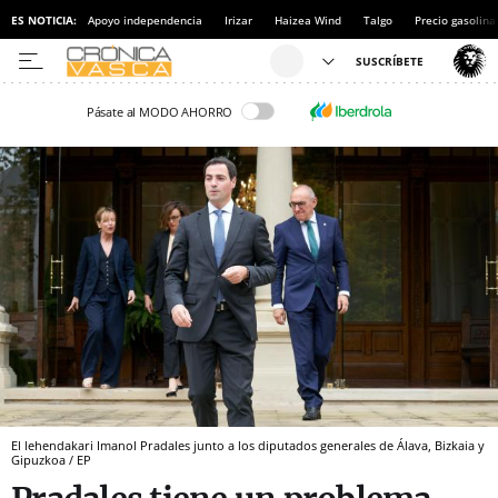
ES NOTICIA:
Apoyo independencia
Irizar
Haizea Wind
Talgo
Precio gasolina
Pásate al MODO AHORRO
El lehendakari Imanol Pradales junto a los diputados generales de Álava, Bizkaia y
Gipuzkoa / EP