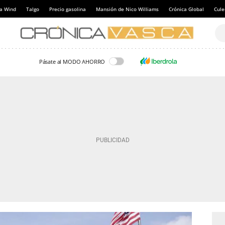
a Wind
Talgo
Precio gasolina
Mansión de Nico Williams
Crónica Global
Cul
Pásate al MODO AHORRO