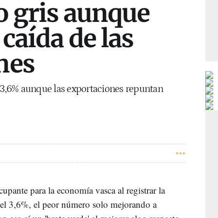
o gris aunque
 caída de las
nes
n 3,6% aunque las exportaciones repuntan
cupante para la economía vasca al registrar la
 del 3,6%, el peor número solo mejorando a