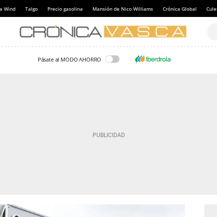
a Wind
Talgo
Precio gasolina
Mansión de Nico Williams
Crónica Global
Cul
Pásate al MODO AHORRO