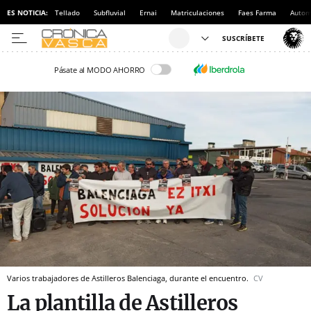
ES NOTICIA:
Tellado
Subfluvial
Ernai
Matriculaciones
Faes Farma
Autom
Pásate al MODO AHORRO
Varios trabajadores de Astilleros Balenciaga, durante el encuentro.
CV
La plantilla de Astilleros