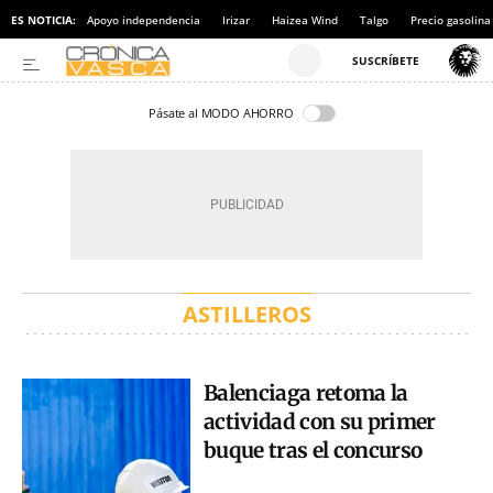
ES NOTICIA:
Apoyo independencia
Irizar
Haizea Wind
Talgo
Precio gasolina
Pásate al MODO AHORRO
ASTILLEROS
Balenciaga retoma la
actividad con su primer
buque tras el concurso