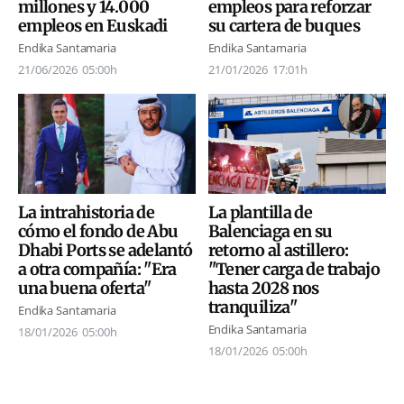
millones y 14.000
empleos para reforzar
empleos en Euskadi
su cartera de buques
Endika Santamaria
Endika Santamaria
21/06/2026
05:00h
21/01/2026
17:01h
La plantilla de
La intrahistoria de
Balenciaga en su
cómo el fondo de Abu
retorno al astillero:
Dhabi Ports se adelantó
"Tener carga de trabajo
a otra compañía: "Era
hasta 2028 nos
una buena oferta"
tranquiliza"
Endika Santamaria
Endika Santamaria
18/01/2026
05:00h
18/01/2026
05:00h