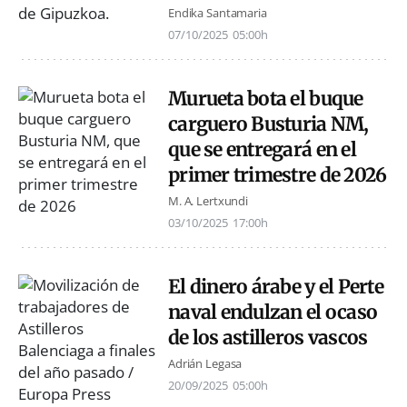
Endika Santamaria
07/10/2025
05:00h
Murueta bota el buque
carguero Busturia NM,
que se entregará en el
primer trimestre de 2026
M. A. Lertxundi
03/10/2025
17:00h
El dinero árabe y el Perte
naval endulzan el ocaso
de los astilleros vascos
Adrián Legasa
20/09/2025
05:00h