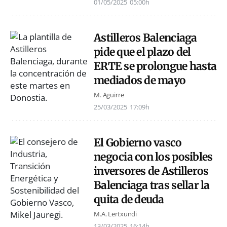
01/05/2025
05:00h
Astilleros Balenciaga
pide que el plazo del
ERTE se prolongue hasta
mediados de mayo
M. Aguirre
25/03/2025
17:09h
El Gobierno vasco
negocia con los posibles
inversores de Astilleros
Balenciaga tras sellar la
quita de deuda
M.A. Lertxundi
13/03/2025
16:14h