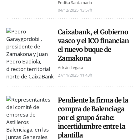
Endika Santamaria
04/12/2025
13:57h
Caixabank, el Gobierno
vasco y el ICO financian
el nuevo buque de
Zamakona
Adrián Legasa
27/11/2025
11:43h
Pendiente la firma de la
compra de Balenciaga
por el grupo árabe:
incertidumbre entre la
plantilla