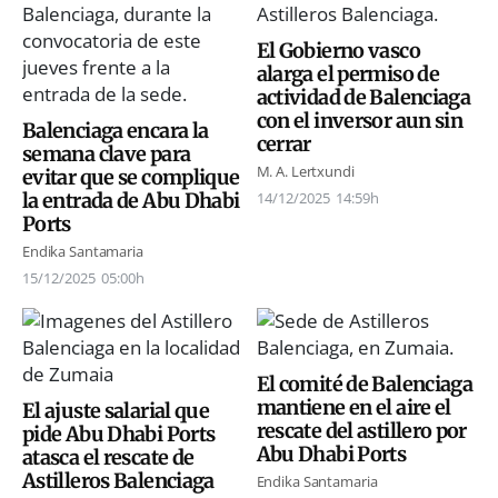
El Gobierno vasco
alarga el permiso de
actividad de Balenciaga
con el inversor aun sin
Balenciaga encara la
cerrar
semana clave para
M. A. Lertxundi
evitar que se complique
la entrada de Abu Dhabi
14/12/2025
14:59h
Ports
Endika Santamaria
15/12/2025
05:00h
El comité de Balenciaga
mantiene en el aire el
El ajuste salarial que
rescate del astillero por
pide Abu Dhabi Ports
Abu Dhabi Ports
atasca el rescate de
Astilleros Balenciaga
Endika Santamaria