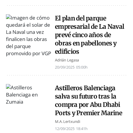
El plan del parque
empresarial de La Naval
prevé cinco años de
obras en pabellones y
edificios
Adrián Legasa
20/09/2025
05:00h
Astilleros Balenciaga
salva su futuro tras la
compra por Abu Dhabi
Ports y Premier Marine
M.A. Lertxundi
12/09/2025
18:41h