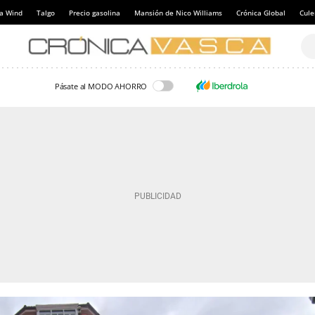
a Wind
Talgo
Precio gasolina
Mansión de Nico Williams
Crónica Global
Cul
Pásate al MODO AHORRO