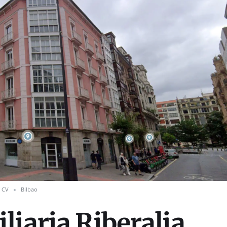
CV
Bilbao
liaria Riberalia