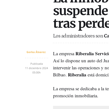
suspende 
tras perd
Los administradores son
Ca
Gorka Álvarez
Riberalia Servic
La empresa
Así lo dispone un auto del J
Publicada
intervenir las operaciones y 
11 diciembre 2024
05:00h
Riberalia
Bilbao.
está domici
La empresa se dedicaba a la te
promoción inmobiliaria.