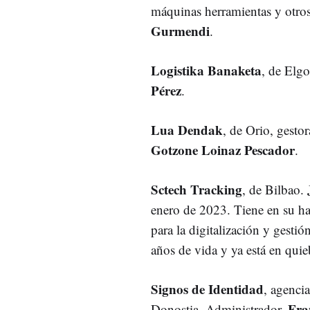
máquinas herramientas y otros
Gurmendi
.
Logistika Banaketa
, de Elgo
Pérez
.
Lua Dendak
, de Orio, gesto
Gotzone Loinaz Pescador
.
Sctech Tracking
, de Bilbao.
enero de 2023. Tiene en su ha
para la digitalización y gesti
años de vida y ya está en quie
Signos de Identidad
, agenci
Fra
Donostia. Administrador,