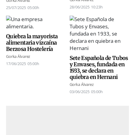
Gorka Álvarez
28/06/2025
10:23h
25/07/2025
05:00h
Quiebra la mayorista
alimentaria vizcaína
Berzosa Hostelería
Gorka Álvarez
Sete Española de Tubos
y Envases, fundada en
17/06/2025
05:00h
1933, se declara en
quiebra en Hernani
Gorka Álvarez
03/06/2025
05:00h