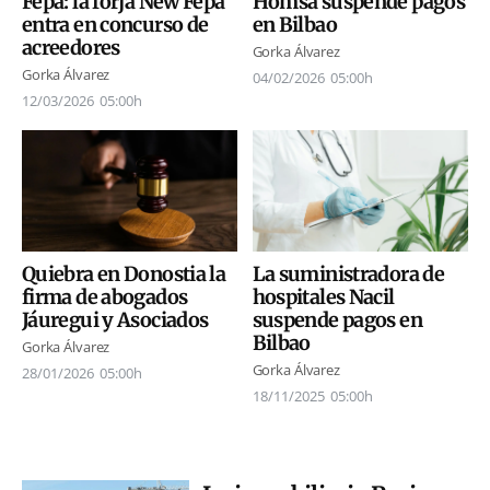
Fepa: la forja New Fepa
Homsa suspende pagos
entra en concurso de
en Bilbao
acreedores
Gorka Álvarez
Gorka Álvarez
04/02/2026
05:00h
12/03/2026
05:00h
Quiebra en Donostia la
La suministradora de
firma de abogados
hospitales Nacil
Jáuregui y Asociados
suspende pagos en
Bilbao
Gorka Álvarez
Gorka Álvarez
28/01/2026
05:00h
18/11/2025
05:00h