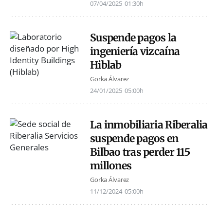
07/04/2025
01:30h
Suspende pagos la
ingeniería vizcaína
Hiblab
Gorka Álvarez
24/01/2025
05:00h
La inmobiliaria Riberalia
suspende pagos en
Bilbao tras perder 115
millones
Gorka Álvarez
11/12/2024
05:00h