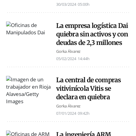
30/03/2024
05:00h
La empresa logística Dai
quiebra sin activos y con
deudas de 2,3 millones
Gorka Álvarez
05/02/2024
14:44h
La central de compras
vitivinícola Vitis se
declara en quiebra
Gorka Álvarez
07/01/2024
09:42h
La ingeniería ARM