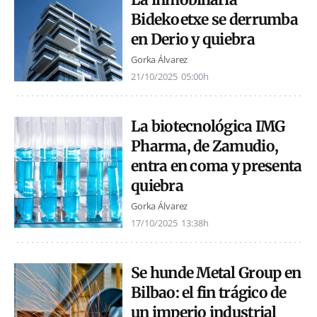
Bidekoetxe se derrumba
en Derio y quiebra
Gorka Álvarez
21/10/2025
05:00h
La biotecnológica IMG
Pharma, de Zamudio,
entra en coma y presenta
quiebra
Gorka Álvarez
17/10/2025
13:38h
Se hunde Metal Group en
Bilbao: el fin trágico de
un imperio industrial