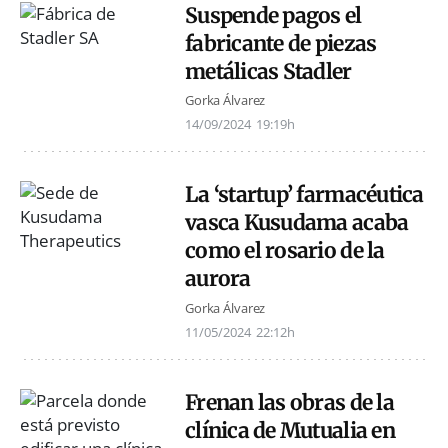
Suspende pagos el
fabricante de piezas
metálicas Stadler
Gorka Álvarez
14/09/2024
19:19h
La ‘startup’ farmacéutica
vasca Kusudama acaba
como el rosario de la
aurora
Gorka Álvarez
11/05/2024
22:12h
Frenan las obras de la
clínica de Mutualia en