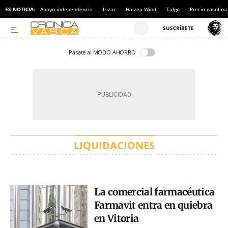
ES NOTICIA:
Apoyo independencia
Irizar
Haizea Wind
Talgo
Precio gasolina
Pásate al MODO AHORRO
LIQUIDACIONES
La comercial farmacéutica
Farmavit entra en quiebra
en Vitoria