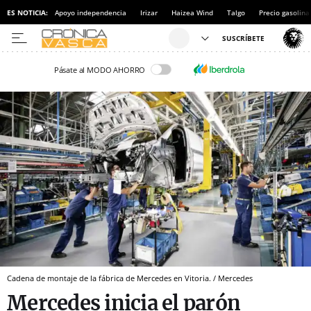
ES NOTICIA:
Apoyo independencia
Irizar
Haizea Wind
Talgo
Precio gasolina
Pásate al MODO AHORRO
Cadena de montaje de la fábrica de Mercedes en Vitoria. / Mercedes
Mercedes inicia el parón