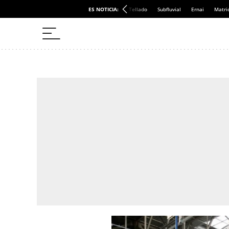
ES NOTICIA:
Tellado
Subfluvial
Ernai
Matri