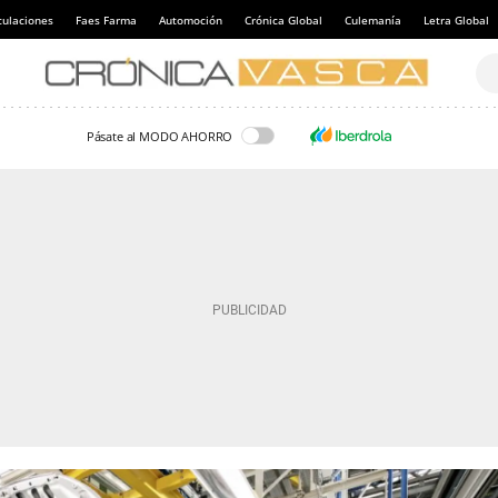
culaciones
Faes Farma
Automoción
Crónica Global
Culemanía
Letra Global
Pásate al MODO AHORRO