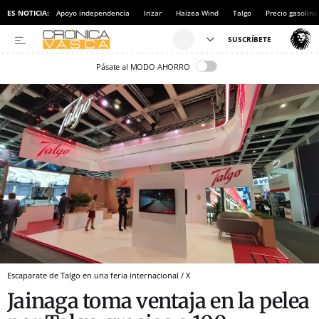
ES NOTICIA:
Apoyo independencia
Irizar
Haizea Wind
Talgo
Precio gasolina
Pásate al MODO AHORRO
Escaparate de Talgo en una feria internacional / X
Jainaga toma ventaja en la pelea