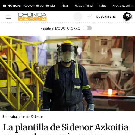
ES NOTICIA:
Apoyo independencia
Irizar
Haizea Wind
Talgo
Precio gasolina
Pásate al MODO AHORRO
Un trabajador de Sidenor
La plantilla de Sidenor Azkoitia