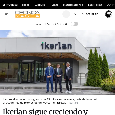
ES NOTICIA:
Tellado
Subfluvial
Ernai
Matriculaciones
Faes Farma
Autom
Pásate al MODO AHORRO
Ikerlan alcanza unos ingresos de 33 millones de euros, más de la mitad
procedentes de proyectos de I+D con empresas.
Ikerlan
Ikerlan sigue creciendo y