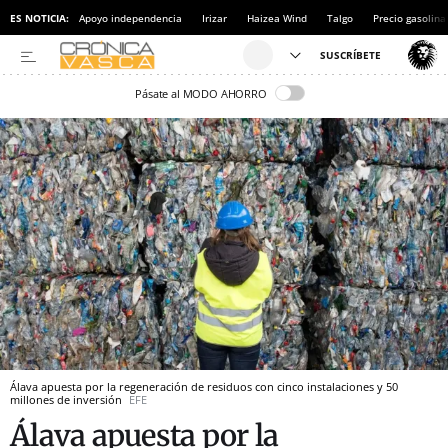
ES NOTICIA:
Apoyo independencia
Irizar
Haizea Wind
Talgo
Precio gasolina
Pásate al MODO AHORRO
Álava apuesta por la regeneración de residuos con cinco instalaciones y 50
millones de inversión
EFE
Álava apuesta por la