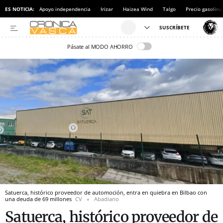
ES NOTICIA:
Apoyo independencia
Irizar
Haizea Wind
Talgo
Precio gasolina
Pásate al MODO AHORRO
Satuerca, histórico proveedor de automoción, entra en quiebra en Bilbao con
una deuda de 69 millones
CV
Abadiano
Satuerca, histórico proveedor de