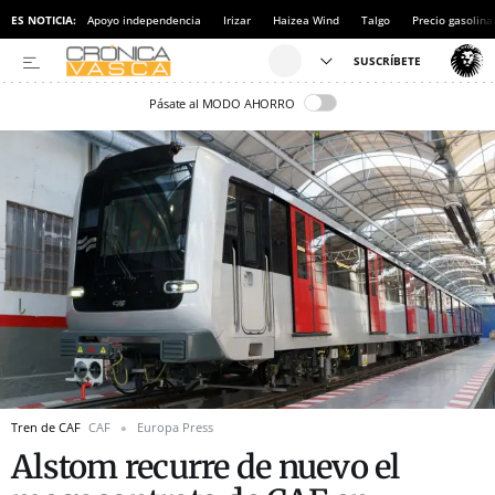
ES NOTICIA:
Apoyo independencia
Irizar
Haizea Wind
Talgo
Precio gasolina
Pásate al MODO AHORRO
Tren de CAF
CAF
Europa Press
Alstom recurre de nuevo el