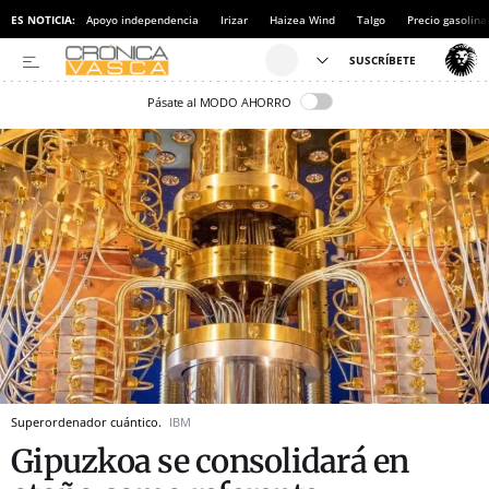
ES NOTICIA:
Apoyo independencia
Irizar
Haizea Wind
Talgo
Precio gasolina
Pásate al MODO AHORRO
Superordenador cuántico.
IBM
Gipuzkoa se consolidará en