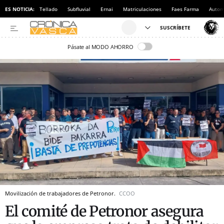
ES NOTICIA:
Tellado
Subfluvial
Ernai
Matriculaciones
Faes Farma
Autom
Pásate al MODO AHORRO
Movilización de trabajadores de Petronor.
CCOO
El comité de Petronor asegura