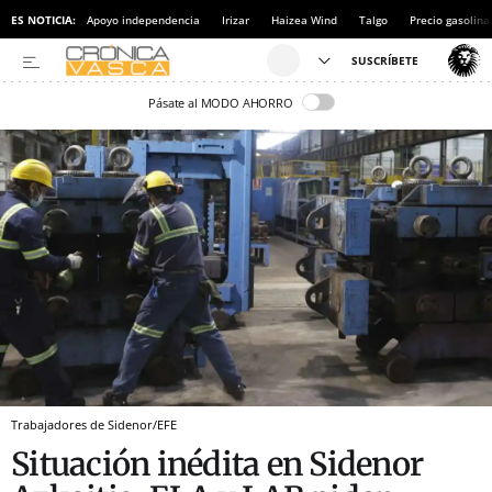
ES NOTICIA:
Apoyo independencia
Irizar
Haizea Wind
Talgo
Precio gasolina
Pásate al MODO AHORRO
Trabajadores de Sidenor/EFE
Situación inédita en Sidenor