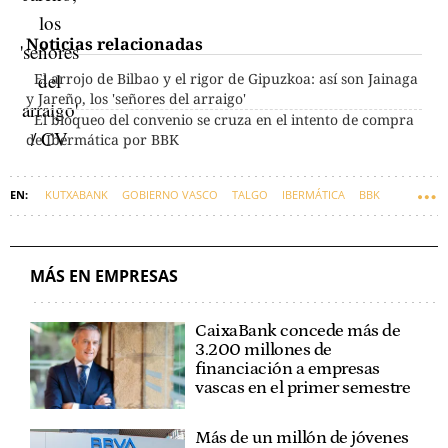
Noticias relacionadas
El arrojo de Bilbao y el rigor de Gipuzkoa: así son Jainaga
y Jareño, los 'señores del arraigo'
El bloqueo del convenio se cruza en el intento de compra
de Ibermática por BBK
KUTXABANK
GOBIERNO VASCO
TALGO
IBERMÁTICA
BBK
AYESA
MIKEL JAUREGI
UVESCO
MÁS EN EMPRESAS
CaixaBank concede más de
3.200 millones de
financiación a empresas
vascas en el primer semestre
Más de un millón de jóvenes