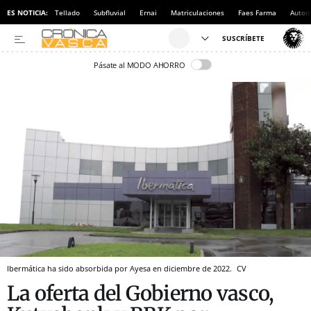
ES NOTICIA:
Tellado
Subfluvial
Ernai
Matriculaciones
Faes Farma
Autom
Pásate al MODO AHORRO
Ibermática ha sido absorbida por Ayesa en diciembre de 2022.
CV
La oferta del Gobierno vasco,