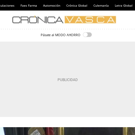
culaciones
Faes Farma
Automoción
Crónica Global
Culemanía
Letra Global
Pásate al MODO AHORRO