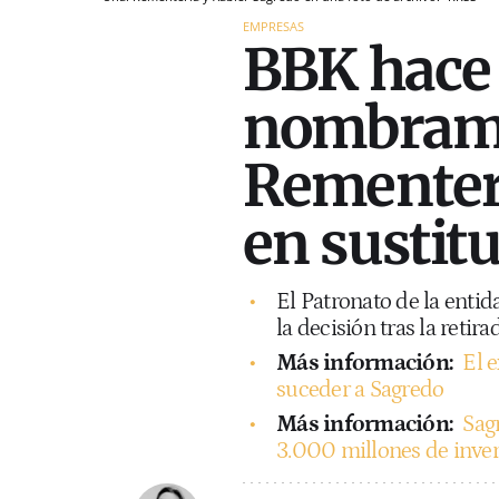
EMPRESAS
BBK hace o
nombrami
Rementer
en sustit
El Patronato de la entid
la decisión tras la retir
Más información:
El 
suceder a Sagredo
Más información:
Sag
3.000 millones de inve