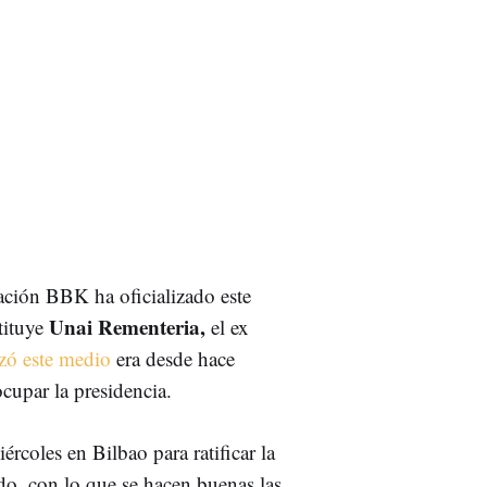
ación BBK ha oficializado este
Unai Rementeria,
tituye
el ex
ó este medio
era desde hace
cupar la presidencia.
ércoles en Bilbao para ratificar la
o, con lo que se hacen buenas las