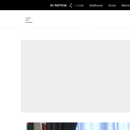
ES NOTICIA:
Tellado
Subfluvial
Ernai
Matri