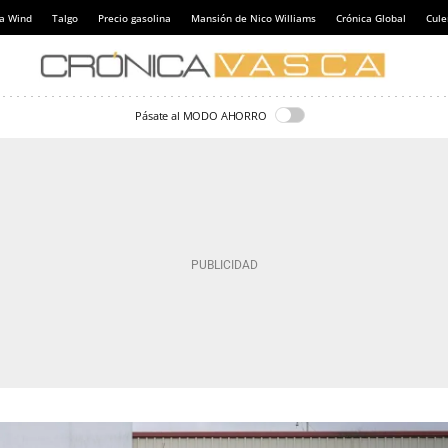
a Wind
Talgo
Precio gasolina
Mansión de Nico Williams
Crónica Global
Cul
Pásate al MODO AHORRO