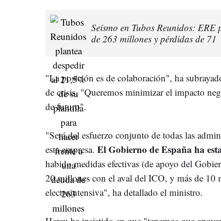
Seísmo en Tubos Reunidos: ERE pa
de 263 millones y pérdidas de 71
"La posición es de colaboración", ha subrayado 
de crisis. "Queremos minimizar el impacto nega
de futuro".
"Será del esfuerzo conjunto de todas las adm
El Gobierno de España ha estad
esta empresa.
habido medidas efectivas (de apoyo del Gobie
20 millones con el aval del ICO, y más de 10 m
electrointensiva", ha detallado el ministro.
Hereu ha insistido en que "tenemos que apoya