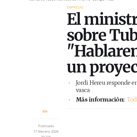
EMPRESAS
El ministr
sobre Tub
"Hablarem
un proyec
Jordi Hereu responde e
vasca
Más información:
Tod
Efe
Publicada
17 febrero 2026
20:21h