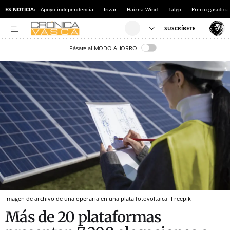
ES NOTICIA:
Apoyo independencia
Irizar
Haizea Wind
Talgo
Precio gasolina
Pásate al MODO AHORRO
Imagen de archivo de una operaria en una plata fotovoltaica
Freepik
Más de 20 plataformas