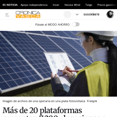
ES NOTICIA:
Apoyo independencia
Irizar
Haizea Wind
Talgo
Precio gasolina
Pásate al MODO AHORRO
Imagen de archivo de una operaria en una plata fotovoltaica
Freepik
Más de 20 plataformas