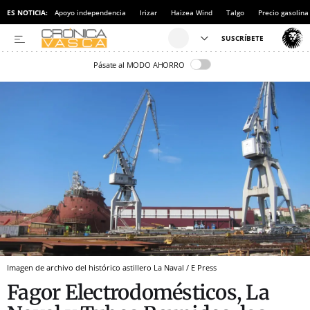
ES NOTICIA:
Apoyo independencia
Irizar
Haizea Wind
Talgo
Precio gasolina
Pásate al MODO AHORRO
Imagen de archivo del histórico astillero La Naval / E Press
Fagor Electrodomésticos, La