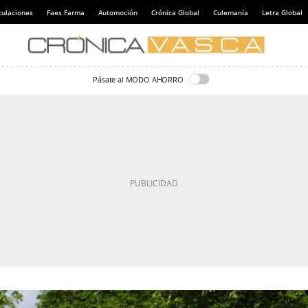
culaciones
Faes Farma
Automoción
Crónica Global
Culemanía
Letra Global
Pásate al MODO AHORRO