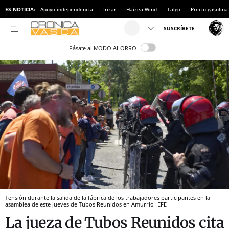
ES NOTICIA:
Apoyo independencia
Irizar
Haizea Wind
Talgo
Precio gasolina
Pásate al MODO AHORRO
Tensión durante la salida de la fábrica de los trabajadores participantes en la
asamblea de este jueves de Tubos Reunidos en Amurrio
EFE
La jueza de Tubos Reunidos cita