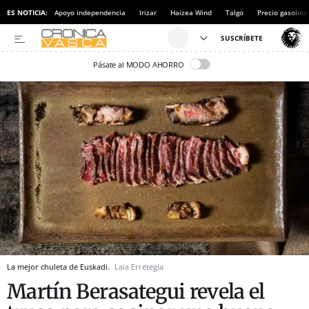
ES NOTICIA:
Apoyo independencia
Irizar
Haizea Wind
Talgo
Precio gasolina
Pásate al MODO AHORRO
La mejor chuleta de Euskadi.
Laia Erretegia
Martín Berasategui revela el