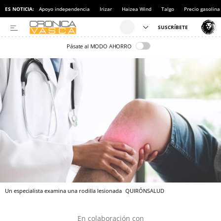
ES NOTICIA:
Apoyo independencia
Irizar
Haizea Wind
Talgo
Precio gasolina
Pásate al MODO AHORRO
Un especialista examina una rodilla lesionada
QUIRÓNSALUD
En colaboración con