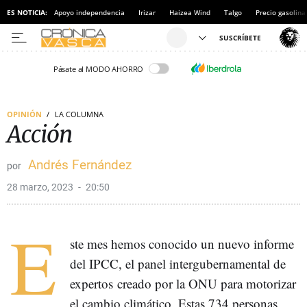
ES NOTICIA:
Apoyo independencia
Irizar
Haizea Wind
Talgo
Precio gasolina
Pásate al MODO AHORRO
OPINIÓN
LA COLUMNA
Acción
Andrés Fernández
28 marzo, 2023
20:50
E
ste mes hemos conocido un nuevo informe
del IPCC, el panel intergubernamental de
expertos creado por la ONU para motorizar
el cambio climático. Estas 734 personas,