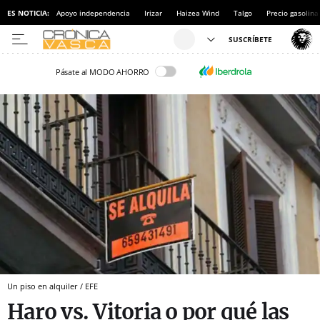
ES NOTICIA:
Apoyo independencia
Irizar
Haizea Wind
Talgo
Precio gasolina
Pásate al MODO AHORRO
Un piso en alquiler / EFE
Haro vs. Vitoria o por qué las