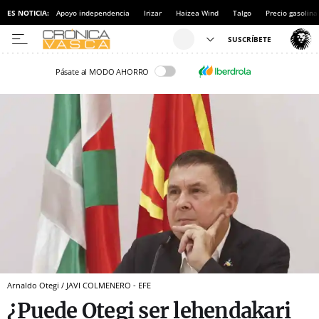
ES NOTICIA:
Apoyo independencia
Irizar
Haizea Wind
Talgo
Precio gasolina
Pásate al MODO AHORRO
Arnaldo Otegi / JAVI COLMENERO - EFE
¿Puede Otegi ser lehendakari