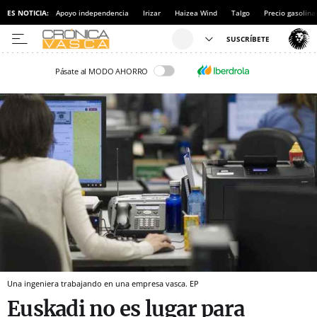
ES NOTICIA:
Apoyo independencia
Irizar
Haizea Wind
Talgo
Precio gasolina
Pásate al MODO AHORRO
Una ingeniera trabajando en una empresa vasca. EP
Euskadi no es lugar para