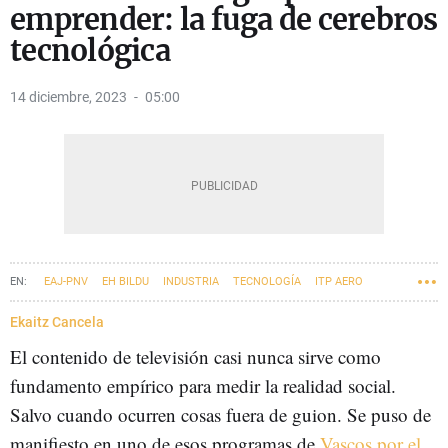
emprender: la fuga de cerebros
tecnológica
14 diciembre, 2023
05:00
EAJ-PNV
EH BILDU
INDUSTRIA
TECNOLOGÍA
ITP AERO
GESTAMP
EMPRESAS VASCAS
EUSKADI
INTELIGENCIA ARTIFICIAL
Ekaitz Cancela
El contenido de televisión casi nunca sirve como
fundamento empírico para medir la realidad social.
Salvo cuando ocurren cosas fuera de guion. Se puso de
manifiesto en uno de esos programas de
Vascos por el