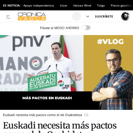
ES NOTICIA:
Apoyo independencia
Irizar
Haizea Wind
Talgo
Precio gasolina
Pásate al MODO AHORRO
Euskadi necesita más pactos como el de Osakidetza
CG
Euskadi necesita más pactos