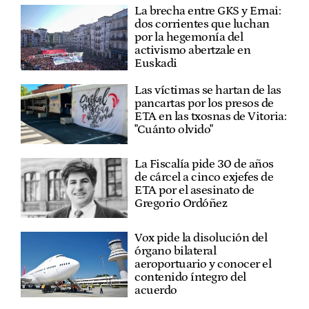
La brecha entre GKS y Ernai:
dos corrientes que luchan
por la hegemonía del
activismo abertzale en
Euskadi
Las víctimas se hartan de las
pancartas por los presos de
ETA en las txosnas de Vitoria:
"Cuánto olvido"
La Fiscalía pide 30 de años
de cárcel a cinco exjefes de
ETA por el asesinato de
Gregorio Ordóñez
Vox pide la disolución del
órgano bilateral
aeroportuario y conocer el
contenido íntegro del
acuerdo