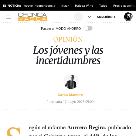
ES NOTICIA:
Apoyo independencia
Irizar
Haizea Wind
Talgo
Precio gasolina
Pásate al MODO AHORRO
OPINIÓN
Los jóvenes y las
incertidumbres
Gorka Maneiro
Publicada
17 mayo 2025
05:00h
Aurrera Begira,
egún el informe
publicado
44% de los
por el Gobierno vasco, el