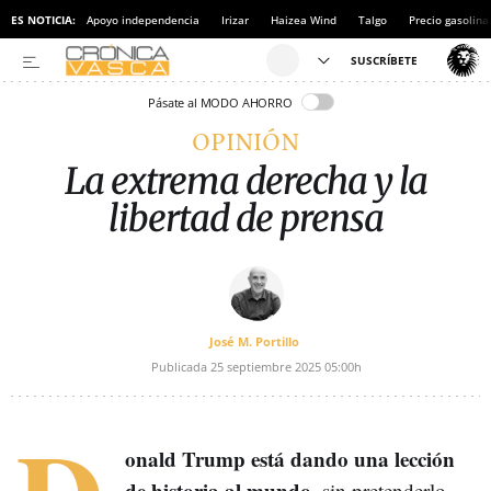
ES NOTICIA:
Apoyo independencia
Irizar
Haizea Wind
Talgo
Precio gasolina
Pásate al MODO AHORRO
OPINIÓN
La extrema derecha y la
libertad de prensa
José M. Portillo
Publicada
25 septiembre 2025
05:00h
onald Trump está dando una lección
de historia al mundo
, sin pretenderlo,