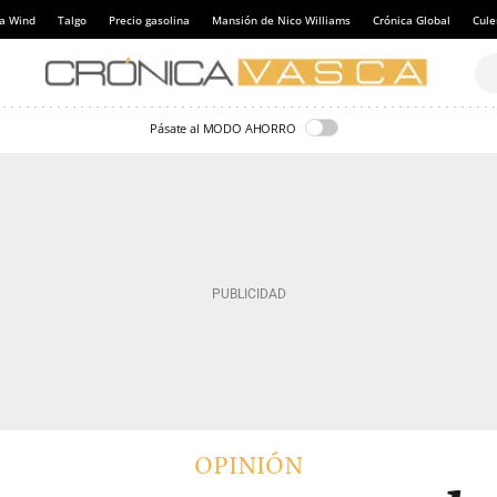
a Wind
Talgo
Precio gasolina
Mansión de Nico Williams
Crónica Global
Cul
Pásate al MODO AHORRO
OPINIÓN