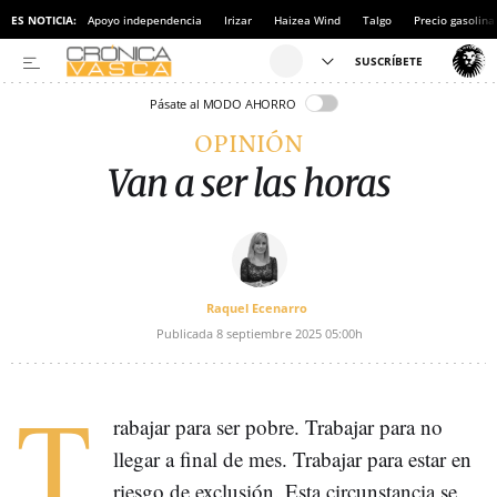
ES NOTICIA:
Apoyo independencia
Irizar
Haizea Wind
Talgo
Precio gasolina
Pásate al MODO AHORRO
OPINIÓN
Van a ser las horas
Raquel Ecenarro
Publicada
8 septiembre 2025
05:00h
T
rabajar para ser pobre. Trabajar para no
llegar a final de mes. Trabajar para estar en
riesgo de exclusión. Esta circunstancia se