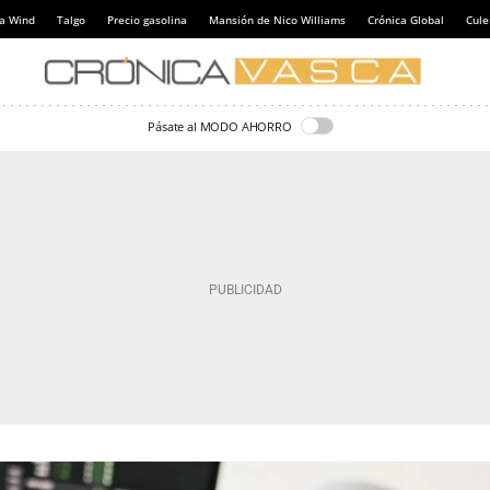
a Wind
Talgo
Precio gasolina
Mansión de Nico Williams
Crónica Global
Cul
Pásate al MODO AHORRO