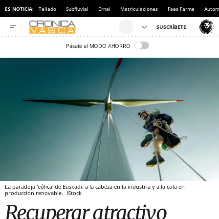
ES NOTICIA:
Tellado
Subfluvial
Ernai
Matriculaciones
Faes Farma
Autom
Pásate al MODO AHORRO
La paradoja 'eólica' de Euskadi: a la cabeza en la industria y a la cola en
producción renovable.
IStock
Recuperar atractivo