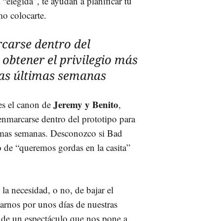
 “elegida”, te ayudan a planificar tu
o colocarte.
carse dentro del
 obtener el privilegio más
tas últimas semanas
Jeremy y Benito
o es el canon de
,
enmarcarse dentro del prototipo para
timas semanas. Desconozco si Bad
o de “queremos gordas en la casita”
a necesidad, o no, de bajar el
darnos por unos días de nuestras
r de un espectáculo que nos pone a