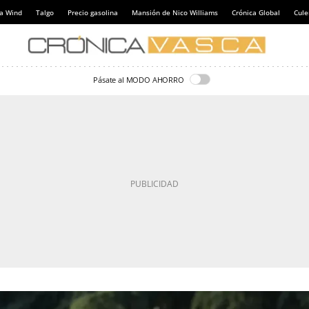
a Wind
Talgo
Precio gasolina
Mansión de Nico Williams
Crónica Global
Cul
Pásate al MODO AHORRO