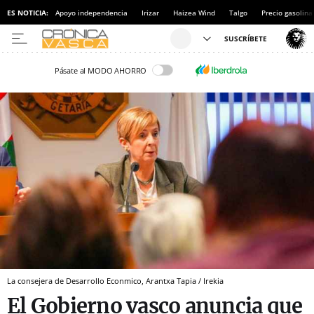
ES NOTICIA:
Apoyo independencia
Irizar
Haizea Wind
Talgo
Precio gasolina
Pásate al MODO AHORRO
La consejera de Desarrollo Econmico, Arantxa Tapia / Irekia
El Gobierno vasco anuncia que